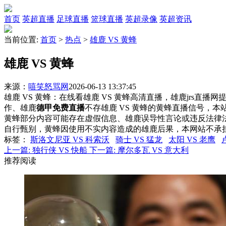
首页
英超直播
足球直播
篮球直播
英超录像
英超资讯
当前位置:
首页
>
热点
>
雄鹿 VS 黄蜂
雄鹿 VS 黄蜂
来源：
嘻笑怒骂网
2026-06-13 13:37:45
雄鹿 VS 黄蜂：在线看雄鹿 VS 黄蜂高清直播，雄鹿jrs直播
作、雄鹿
德甲免费直播
不存雄鹿 VS 黄蜂的黄蜂直播信号，
黄蜂部分内容可能存在虚假信息、雄鹿误导性言论或违反法律
自行甄别，黄蜂因使用不实内容造成的雄鹿后果，本网站不承
标签
：
斯洛文尼亚 VS 科索沃
骑士 VS 猛龙
太阳 VS 老鹰
上一篇:
独行侠 VS 快船
下一篇:
摩尔多瓦 VS 意大利
推荐阅读