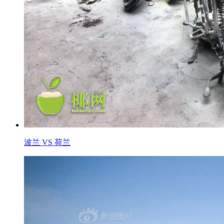
波兰 VS 荷兰