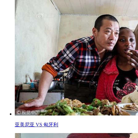
亚美尼亚 VS 匈牙利