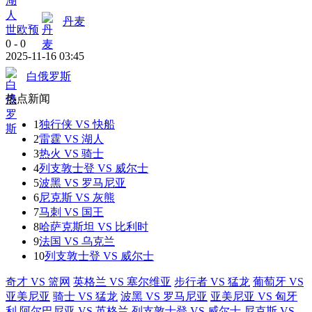
丹麦
世欧预
0
-
0
2025-11-16 03:45
白俄罗斯
热点新闻
1
独行侠 VS 快船
2
雷霆 VS 湖人
3
热火 VS 骑士
4
列支敦士登 VS 威尔士
5
波黑 VS 罗马尼亚
6
尼克斯 VS 灰熊
7
马刺 VS 国王
8
哈萨克斯坦 VS 比利时
9
法国 VS 乌克兰
10
列支敦士登 VS 威尔士
奇才 VS 篮网
英格兰 VS 塞尔维亚
步行者 VS 猛龙
葡萄牙 VS
亚美尼亚
骑士 VS 猛龙
波黑 VS 罗马尼亚
亚美尼亚 VS 匈牙
利
阿尔巴尼亚 VS 英格兰
列支敦士登 VS 威尔士
尼克斯 VS