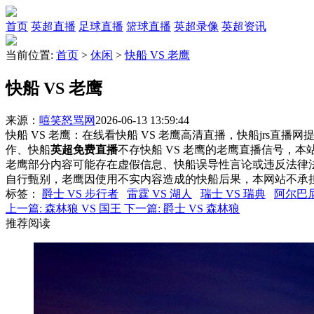
首页
英超直播
足球直播
篮球直播
英超录像
英超资讯
当前位置:
首页
>
休闲
>
快船 VS 老鹰
快船 VS 老鹰
来源：
嘻笑怒骂网
2026-06-13 13:59:44
快船 VS 老鹰：在线看快船 VS 老鹰高清直播，快船jrs直播
作、快船
英超免费直播
不存快船 VS 老鹰的老鹰直播信号，
老鹰部分内容可能存在虚假信息、快船误导性言论或违反法律
自行甄别，老鹰因使用不实内容造成的快船后果，本网站不承
标签
：
爵士 VS 步行者
雷霆 VS 湖人
瑞士 VS 瑞典
阿尔巴尼
上一篇:
森林狼 VS 国王
下一篇:
爵士 VS 森林狼
推荐阅读