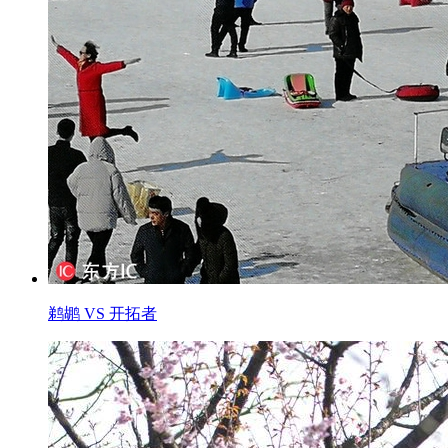
鹈鹕 VS 开拓者