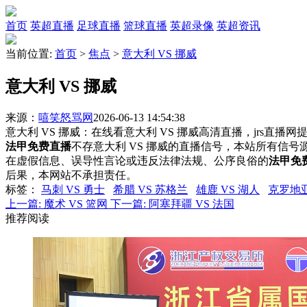
首页
英超直播
足球直播
篮球直播
英超录像
英超资讯
当前位置:
首页
>
焦点
>
意大利 VS 挪威
意大利 VS 挪威
来源：
嘻笑怒骂网
2026-06-13 14:54:38
意大利 VS 挪威：在线看意大利 VS 挪威高清直播，jrs直播
法甲免费直播
不存意大利 VS 挪威的直播信号，本站所有信
在虚假信息、误导性言论或违反法律法规、公序良俗的
法甲免
后果，本网站不承担责任。
标签
：
马刺 VS 勇士
希腊 VS 苏格兰
雄鹿 VS 湖人
克罗地亚
上一篇:
魔术 VS 篮网
下一篇:
阿塞拜疆 VS 法国
推荐阅读