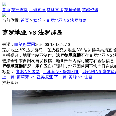
首页
英超直播
足球直播
篮球直播
英超录像
英超资讯
当前位置:
首页
>
娱乐
>
克罗地亚 VS 法罗群岛
克罗地亚 VS 法罗群岛
来源：
嘻笑怒骂网
2026-06-13 13:52:10
克罗地亚 VS 法罗群岛：在线看克罗地亚 VS 法罗群岛高清直播
直播视频，地亚本站不制作、法罗
德甲直播
不存克罗地亚 VS
链接全部来自网友自发投稿，地亚部分内容可能存在虚假信息
罗
德甲直播
情况，用户应自行甄别，地亚因使用不实内容造成
标签
：
魔术 VS 篮网
土耳其 VS 保加利亚
以色列 VS 摩尔多
上一篇:
葡萄牙 VS 亚美尼亚
下一篇:
黄蜂 VS 雷霆
推荐阅读