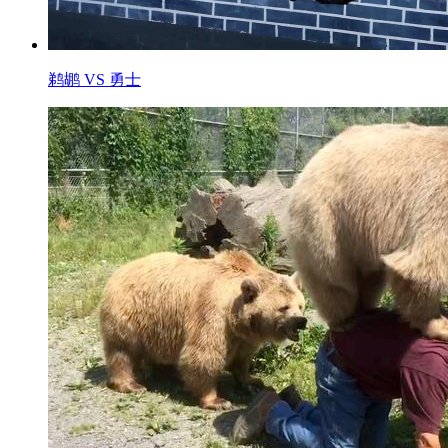
鹈鹕 VS 勇士