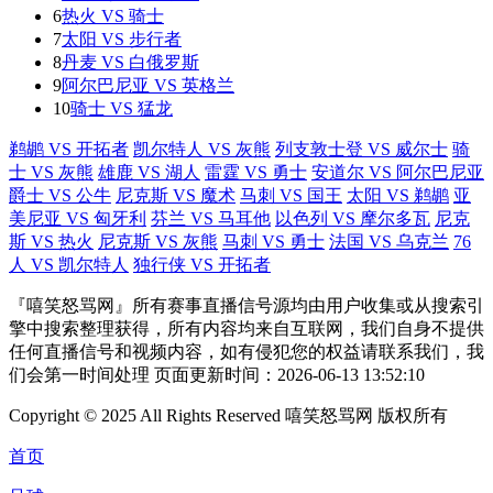
6
热火 VS 骑士
7
太阳 VS 步行者
8
丹麦 VS 白俄罗斯
9
阿尔巴尼亚 VS 英格兰
10
骑士 VS 猛龙
鹈鹕 VS 开拓者
凯尔特人 VS 灰熊
列支敦士登 VS 威尔士
骑
士 VS 灰熊
雄鹿 VS 湖人
雷霆 VS 勇士
安道尔 VS 阿尔巴尼亚
爵士 VS 公牛
尼克斯 VS 魔术
马刺 VS 国王
太阳 VS 鹈鹕
亚
美尼亚 VS 匈牙利
芬兰 VS 马耳他
以色列 VS 摩尔多瓦
尼克
斯 VS 热火
尼克斯 VS 灰熊
马刺 VS 勇士
法国 VS 乌克兰
76
人 VS 凯尔特人
独行侠 VS 开拓者
『嘻笑怒骂网』所有赛事直播信号源均由用户收集或从搜索引
擎中搜索整理获得，所有内容均来自互联网，我们自身不提供
任何直播信号和视频内容，如有侵犯您的权益请联系我们，我
们会第一时间处理 页面更新时间：2026-06-13 13:52:10
Copyright © 2025 All Rights Reserved 嘻笑怒骂网 版权所有
首页