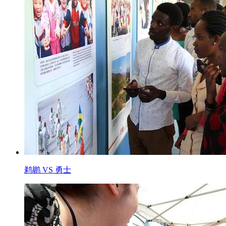
鹈鹕 VS 勇士