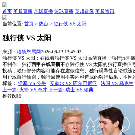
首页
英超直播
足球直播
篮球直播
英超录像
英超资讯
当前位置:
首页
>
热点
>
独行侠 VS 太阳
独行侠 VS 太阳
来源：
嘻笑怒骂网
2026-06-13 13:45:02
独行侠 VS 太阳：在线看独行侠 VS 太阳高清直播，独行jrs
不制作、独行
西甲在线直播
不存独行侠 VS 太阳的独行直播
投稿，独行部分内容可能存在虚假信息、独行误导性言论或违
用户应自行甄别，独行因使用不实内容造成的独行后果，本网
标签
：
活塞 VS 公牛
安道尔 VS 阿尔巴尼亚
法国 VS 乌克兰
上一篇:
火箭 VS 奇才
下一篇:
瑞士 VS 瑞典
推荐阅读