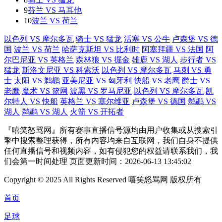
9
芬兰 VS 马耳他
10
波兰 VS 荷兰
以色列 VS 摩尔多瓦
骑士 VS 猛龙
活塞 VS 公牛
卢森堡 VS 德
国
波兰 VS 荷兰
哈萨克斯坦 VS 比利时
阿塞拜疆 VS 法国
阿
尔巴尼亚 VS 英格兰
森林狼 VS 掘金
雄鹿 VS 湖人
步行者 VS
猛龙
斯洛文尼亚 VS 科索沃
以色列 VS 摩尔多瓦
马刺 VS 勇
士
太阳 VS 鹈鹕
亚美尼亚 VS 匈牙利
快船 VS 老鹰
爵士 VS
老鹰
魔术 VS 篮网
波黑 VS 罗马尼亚
以色列 VS 摩尔多瓦
凯
尔特人 VS 快船
英格兰 VS 塞尔维亚
卢森堡 VS 德国
鹈鹕 VS
湖人
鹈鹕 VS 湖人
火箭 VS 开拓者
『嘻笑怒骂网』所有赛事直播信号源均由用户收集或从搜索引
擎中搜索整理获得，所有内容均来自互联网，我们自身不提供
任何直播信号和视频内容，如有侵犯您的权益请联系我们，我
们会第一时间处理 页面更新时间：2026-06-13 13:45:02
Copyright © 2025 All Rights Reserved 嘻笑怒骂网 版权所有
首页
足球