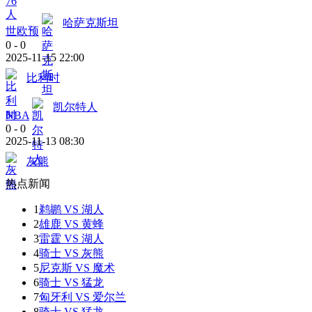
哈萨克斯坦
世欧预
0
-
0
2025-11-15 22:00
比利时
凯尔特人
NBA
0
-
0
2025-11-13 08:30
灰熊
热点新闻
1
鹈鹕 VS 湖人
2
雄鹿 VS 黄蜂
3
雷霆 VS 湖人
4
骑士 VS 灰熊
5
尼克斯 VS 魔术
6
骑士 VS 猛龙
7
匈牙利 VS 爱尔兰
8
骑士 VS 猛龙