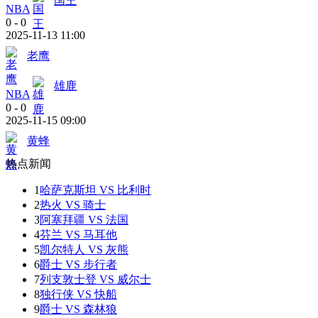
国王
NBA
0
-
0
2025-11-13 11:00
老鹰
雄鹿
NBA
0
-
0
2025-11-15 09:00
黄蜂
热点新闻
1
哈萨克斯坦 VS 比利时
2
热火 VS 骑士
3
阿塞拜疆 VS 法国
4
芬兰 VS 马耳他
5
凯尔特人 VS 灰熊
6
爵士 VS 步行者
7
列支敦士登 VS 威尔士
8
独行侠 VS 快船
9
爵士 VS 森林狼