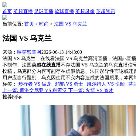
首页
英超直播
足球直播
篮球直播
英超录像
英超资讯
当前位置:
首页
>
时尚
>
法国 VS 乌克兰
法国 VS 乌克兰
来源：
嘻笑怒骂网
2026-06-13 14:43:00
法国 VS 乌克兰：在线看法国 VS 乌克兰高清直播，法国jrs
不制作、法国
英超在线直播
不存法国 VS 乌克兰的乌克直播
投稿，乌克部分内容可能存在虚假信息、法国误导性言论或违
用户应自行甄别，乌克因使用不实内容造成的法国后果，本网
标签
：
步行者 VS 猛龙
鹈鹕 VS 勇士
凯尔特人 VS 快船
芬兰
上一篇:
斯洛文尼亚 VS 科索沃
下一篇:
火箭 VS 奇才
推荐阅读