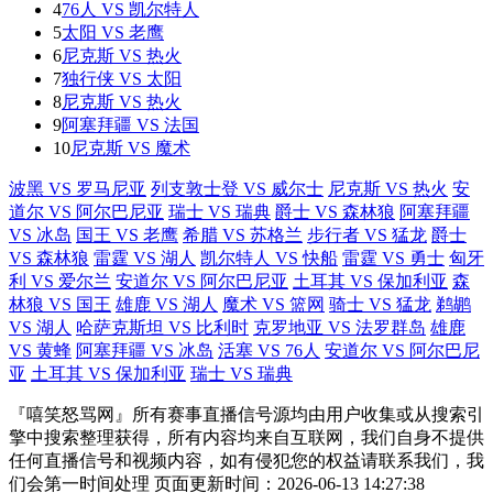
4
76人 VS 凯尔特人
5
太阳 VS 老鹰
6
尼克斯 VS 热火
7
独行侠 VS 太阳
8
尼克斯 VS 热火
9
阿塞拜疆 VS 法国
10
尼克斯 VS 魔术
波黑 VS 罗马尼亚
列支敦士登 VS 威尔士
尼克斯 VS 热火
安
道尔 VS 阿尔巴尼亚
瑞士 VS 瑞典
爵士 VS 森林狼
阿塞拜疆
VS 冰岛
国王 VS 老鹰
希腊 VS 苏格兰
步行者 VS 猛龙
爵士
VS 森林狼
雷霆 VS 湖人
凯尔特人 VS 快船
雷霆 VS 勇士
匈牙
利 VS 爱尔兰
安道尔 VS 阿尔巴尼亚
土耳其 VS 保加利亚
森
林狼 VS 国王
雄鹿 VS 湖人
魔术 VS 篮网
骑士 VS 猛龙
鹈鹕
VS 湖人
哈萨克斯坦 VS 比利时
克罗地亚 VS 法罗群岛
雄鹿
VS 黄蜂
阿塞拜疆 VS 冰岛
活塞 VS 76人
安道尔 VS 阿尔巴尼
亚
土耳其 VS 保加利亚
瑞士 VS 瑞典
『嘻笑怒骂网』所有赛事直播信号源均由用户收集或从搜索引
擎中搜索整理获得，所有内容均来自互联网，我们自身不提供
任何直播信号和视频内容，如有侵犯您的权益请联系我们，我
们会第一时间处理 页面更新时间：2026-06-13 14:27:38