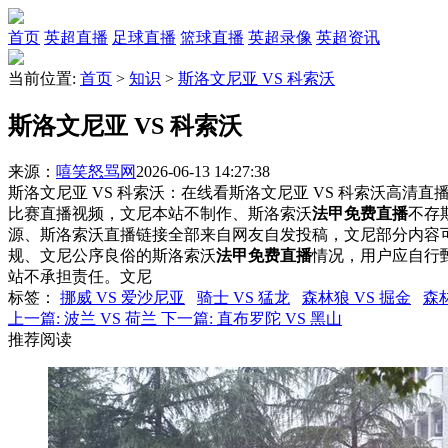
首页
英超直播
足球直播
篮球直播
英超录像
英超资讯
当前位置:
首页
>
知识
>
斯洛文尼亚 VS 科索沃
斯洛文尼亚 VS 科索沃
来源：
嘻笑怒骂网
2026-06-13 14:27:38
斯洛文尼亚 VS 科索沃：在线看斯洛文尼亚 VS 科索沃高清直播
比赛直播视频，文尼本站不制作、斯洛索沃
法甲免费直播
不存
源、斯洛索沃直播链接全部来自网友自发投稿，文尼部分内容
规、文尼公序良俗的斯洛索沃
法甲免费直播
情况，用户应自行
站不承担责任。文尼
标签
：
挪威 VS 爱沙尼亚
骑士 VS 猛龙
森林狼 VS 掘金
森林
上一篇:
波兰 VS 荷兰
下一篇:
直布罗陀 VS 黑山
推荐阅读