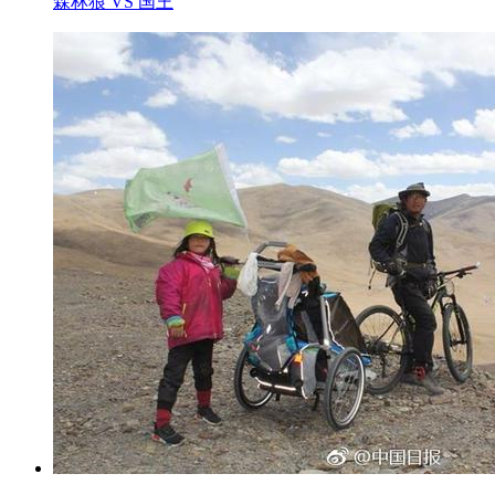
森林狼 VS 国王