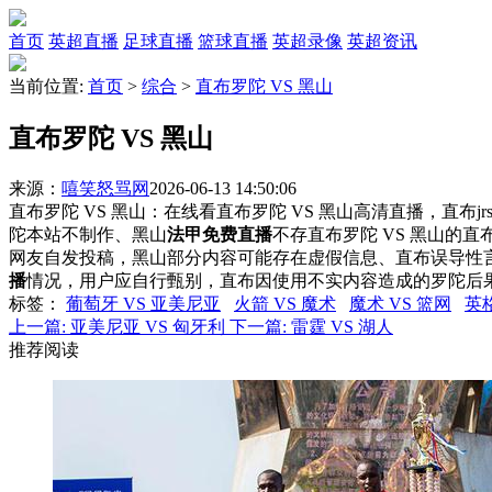
首页
英超直播
足球直播
篮球直播
英超录像
英超资讯
当前位置:
首页
>
综合
>
直布罗陀 VS 黑山
直布罗陀 VS 黑山
来源：
嘻笑怒骂网
2026-06-13 14:50:06
直布罗陀 VS 黑山：在线看直布罗陀 VS 黑山高清直播，直布j
陀本站不制作、黑山
法甲免费直播
不存直布罗陀 VS 黑山的
网友自发投稿，黑山部分内容可能存在虚假信息、直布误导性
播
情况，用户应自行甄别，直布因使用不实内容造成的罗陀后
标签
：
葡萄牙 VS 亚美尼亚
火箭 VS 魔术
魔术 VS 篮网
英
上一篇:
亚美尼亚 VS 匈牙利
下一篇:
雷霆 VS 湖人
推荐阅读